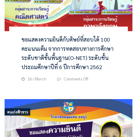
ขอแสดงความยินดีกับศิษย์ที่สอบได้ 100
คะแนนเต็ม จากการทดสอบทางการศึกษา
ระดับชาติขั้นพื้นฐาน(O-NET) ระดับชั้น
ประถมศึกษาปีที่ 6 ปีการศึกษา 2562
on
26 / March
Comments Off
ขอ
แสดง
ความ
ยินดี
กับ
คนเก่งฟ้าขาว
ศิษย์
ที่
สอบ
ได้