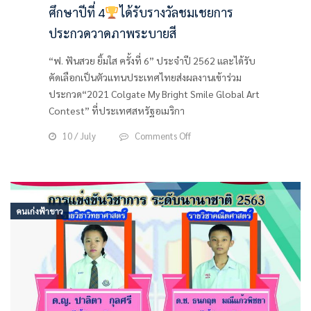
ศึกษาปีที่ 4
ได้รับรางวัลชมเชยการ
ประกวดวาดภาพระบายสี
“ฟ. ฟันสวย ยิ้มใส ครั้งที่ 6” ประจำปี 2562 และได้รับ
คัดเลือกเป็นตัวแทนประเทศไทยส่งผลงานเข้าร่วม
ประกวด“2021 Colgate My Bright Smile Global Art
Contest” ที่ประเทศสหรัฐอเมริกา
on
10 / July
Comments Off
เด็ก
หญิง
กัญญา
วีร์
คนเก่งฟ้าขาว
มี
ศรี
รอด
ชั้น
ประถม
ศึกษา
ปี