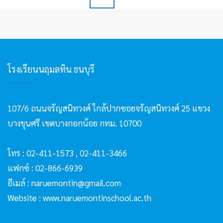
o
แข่งขัน
s
วิชา
คณิตศาสตร์
t
และ
s
วิทยาศาสตร์
การ
n
แข่งขัน
โรงเรียนนฤมลทิน ธนบุรี
a
วิชาการ
v
ระดับ
นานาชาติ
i
ประจำ
107/6 ถนนจรัญสนิทวงศ์ ใกล้ปากซอยจรัญสนิทวงศ์ 25 แขวง
g
ปี
บางขุนศรี เขตบางกอกน้อย กทม. 10700
2563
a
t
โทร :
02-411-1573
,
02-411-3466
i
แฟกซ์ : 02-866-6939
o
n
อีเมล์ :
naruemontin@gmail.com
Website :
www.naruemontinschool.ac.th