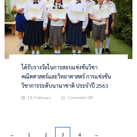
ผ่าน
ศึกษา
การ
2562
ทดสอบ
คัด
เลือก
ห้องเรียน
พิเศษ(รอบ
Gifted)
ได้รับรางวัลในการสอบแข่งขันวิชา
คณิตศาสตร์และวิทยาศาสตร์ การแข่งขัน
วิชาการระดับนานาชาติ ประจำปี 2563
on
14 / February
Comments Off
ได้
รับ
รางวัล
ใน
การ
P
สอบ
1
2
3
4
←
→