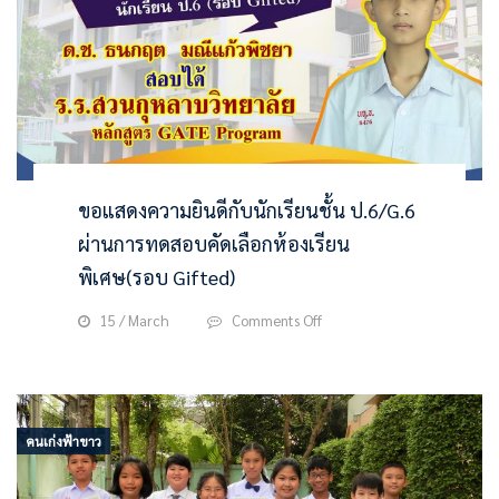
100
คะแนน
เต็ม
จาก
การ
ทดสอบ
ทางการ
ศึกษา
ระดับ
ขอแสดงความยินดีกับนักเรียนชั้น ป.6/G.6
ชาติ
ขั้น
ผ่านการทดสอบคัดเลือกห้องเรียน
พื้น
พิเศษ(รอบ Gifted)
ฐาน(O-
NET)
on
ระดับ
15 / March
Comments Off
ขอ
ชั้น
แสดง
ประถม
ความ
ศึกษา
ยินดี
ปี
กับ
ที่
คนเก่งฟ้าขาว
นักเรียน
6
ชั้น
ปี
ป.6/G.6
การ