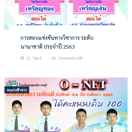
ที่
4
ได้
รับ
รางวัล
การสอบแข่งขันทางวิชาการ ระดับ
ชมเชย
การ
นานาชาติ ประจำปี 2563
ประกวด
วาด
on
21 / April
Comments Off
ภาพ
การ
ระบาย
สอบ
สี
แข่งขัน
ทาง
วิชาการ
คนเก่งฟ้าขาว
ระดับ
นานาชาติ
ประจำ
ปี
2563