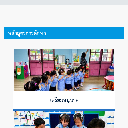
ทดสอบ
ทางการ
ศึกษา
ระดับ
ชาติ
ขั้น
หลักสูตรการศึกษา
พื้น
ฐาน
(O-
NET)
ปี
การ
ศึกษา
2564
เตรียมอนุบาล