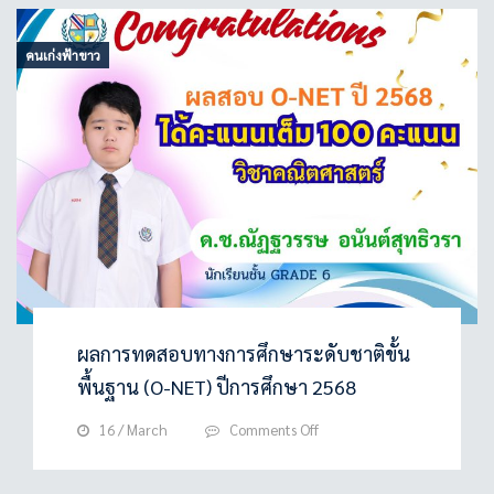
ยินดี
กับ
คนเก่งฟ้าขาว
นักเรียน
ป.6
ปี
การ
ศึกษา
2568
เข้า
ศึกษา
ต่อ
ชั้น
มัธยมศึกษา
ปี
ที่
ผลการทดสอบทางการศึกษาระดับชาติขั้น
1
พื้นฐาน (O-NET) ปีการศึกษา 2568
on
16 / March
Comments Off
ผล
การ
ทดสอบ