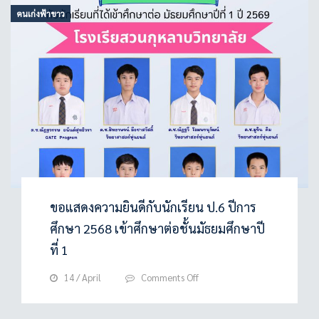
ตุลาคม
คนเก่งฟ้าขาว
2566
ณ
เวที
ล็อบบี้
อาคาร
เสริม
คุณ-
หลุยส์เวย์
ขอแสดงความยินดีกับนักเรียน ป.6 ปีการ
ศึกษา 2568 เข้าศึกษาต่อชั้นมัธยมศึกษาปี
ที่ 1
on
14 / April
Comments Off
ขอ
แสดง
ความ