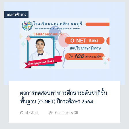
ทางการ
ศึกษา
คนเก่งฟ้าขาว
ระดับ
ชาติ
ขั้น
พื้น
ฐาน
(O-
NET)
ปี
การ
ศึกษา
2568
ผลการทดสอบทางการศึกษาระดับชาติขั้น
พื้นฐาน (O-NET) ปีการศึกษา 2564
on
4 / April
Comments Off
ผล
การ