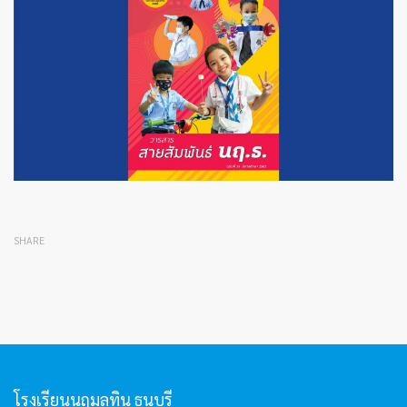
SHARE
โรงเรียนนฤมลทิน ธนบุรี